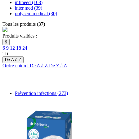
infineed
(168)
inter.med
(39)
polysem medical
(30)
Tous les produits
(
37
)
Produits visibles :
9
6
9
12
18
24
Tri :
De A à Z
Ordre naturel
De A à Z
De Z à A
Prévention infections
(273)