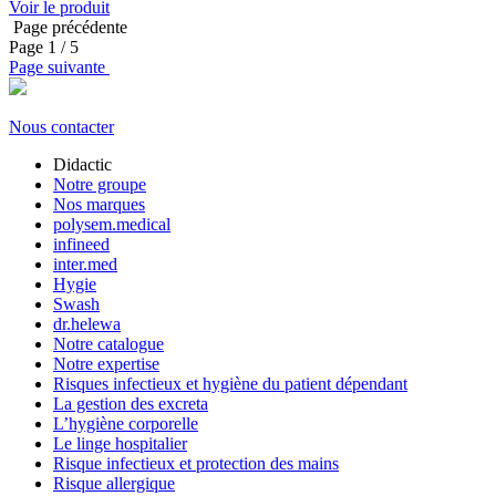
Voir le produit
Page précédente
Page
1
/ 5
Page suivante
Nous contacter
Didactic
Notre groupe
Nos marques
polysem.medical
infineed
inter.med
Hygie
Swash
dr.helewa
Notre catalogue
Notre expertise
Risques infectieux et hygiène du patient dépendant
La gestion des excreta
L’hygiène corporelle
Le linge hospitalier
Risque infectieux et protection des mains
Risque allergique