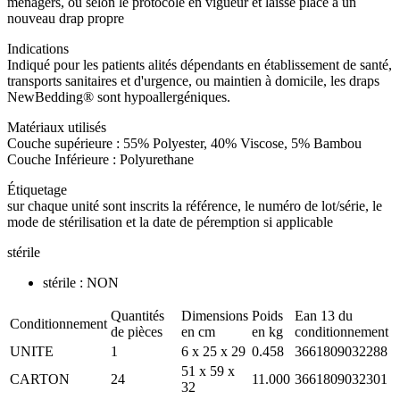
ménagers, ou selon le protocole en vigueur et laisse place à un
nouveau drap propre
Indications
Indiqué pour les patients alités dépendants en établissement de santé,
transports sanitaires et d'urgence, ou maintien à domicile, les draps
NewBedding® sont hypoallergéniques.
Matériaux utilisés
Couche supérieure : 55% Polyester, 40% Viscose, 5% Bambou
Couche Inférieure : Polyurethane
Étiquetage
sur chaque unité sont inscrits la référence, le numéro de lot/série, le
mode de stérilisation et la date de péremption si applicable
stérile
stérile : NON
Quantités
Dimensions
Poids
Ean 13 du
Conditionnement
de pièces
en cm
en kg
conditionnement
UNITE
1
6 x 25 x 29
0.458
3661809032288
51 x 59 x
CARTON
24
11.000
3661809032301
32