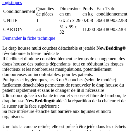
logistiques
Quantités
Dimensions
Poids
Ean 13 du
Conditionnement
de pièces
en cm
en kg
conditionnement
UNITE
1
6 x 25 x 29
0.458
3661809032288
51 x 59 x
CARTON
24
11.000
3661809032301
32
Demander la fiche technique
Le drap housse multi couches détachable et jetable
NewBedding®
révolutionne la literie médicale
Il facilite et diminue considérablement le temps de changement des
draps housse des patients dépendants, tout en réduisant les risques
infectieux et les nombreuses manipulations, potentiellement
douloureuses ou inconfortables, pour les patients.
Pratiques et hygiéniques, les 3 ou 5 couches (selon le modèle)
facilement détachables permettent de renouveler le drap housse du
patient rapidement et sans le changer de lit si nécessaire
Ultra-doux grâce à sa haute teneur et viscose et fibre de bambou, le
drap housse
NewBedding®
aide à la répartition de la chaleur et de
la sueur sur la face supérieure ;
Sa face intérieure étanche fait barrière aux liquides et micro-
organismes.
Une fois la couche retirée, elle est prête à être jetée dans les déchets