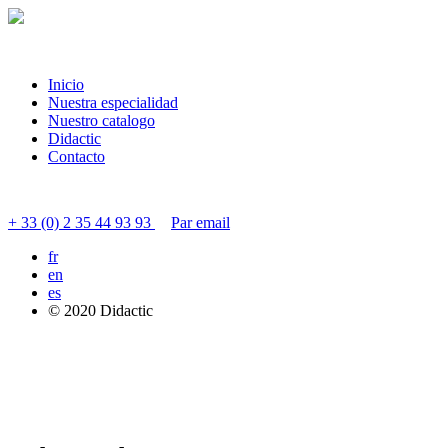
Inicio
Nuestra especialidad
Nuestro catalogo
Didactic
Contacto
Contactar servicio al cliente
+ 33 (0) 2 35 44 93 93
Par email
fr
en
es
© 2020 Didactic