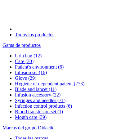
Todos los productos
Gama de productos
Urin bag
(12)
Care
(30)
Patient's environment
(6)
Infusion set
(16)
Glove
(29)
Hygiene of dependent patient
(273)
Blade and lancet
(11)
Infusion accessory
(22)
Syringes and needles
(71)
Infection control products
(6)
Blood transfusion set
(1)
Mouth care
(39)
Marcas del grupo Didactic
Todas las marcas