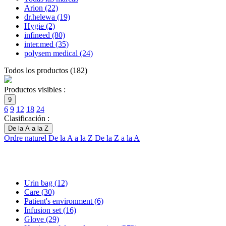
Arion
(22)
dr.helewa
(19)
Hygie
(2)
infineed
(80)
inter.med
(35)
polysem medical
(24)
Todos los productos
(
182
)
Productos visibles :
9
6
9
12
18
24
Clasificación :
De la A a la Z
Ordre naturel
De la A a la Z
De la Z a la A
Urin bag
(12)
Care
(30)
Patient's environment
(6)
Infusion set
(16)
Glove
(29)