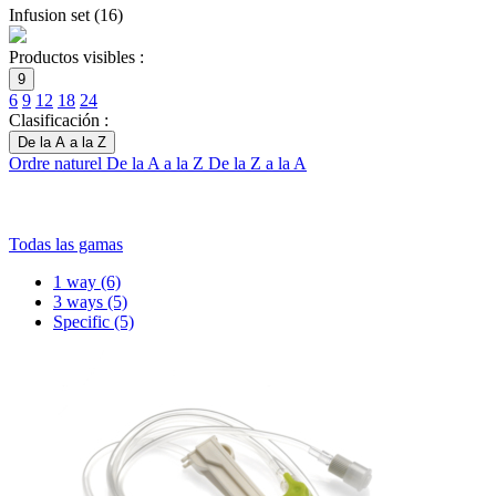
Infusion set
(
16
)
Productos visibles :
9
6
9
12
18
24
Clasificación :
De la A a la Z
Ordre naturel
De la A a la Z
De la Z a la A
Todas las gamas
1 way
(6)
3 ways
(5)
Specific
(5)