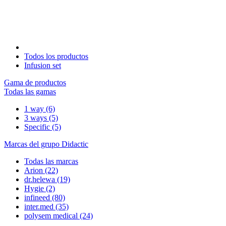
Todos los productos
Infusion set
Gama de productos
Todas las gamas
1 way
(6)
3 ways
(5)
Specific
(5)
Marcas del grupo Didactic
Todas las marcas
Arion
(22)
dr.helewa
(19)
Hygie
(2)
infineed
(80)
inter.med
(35)
polysem medical
(24)