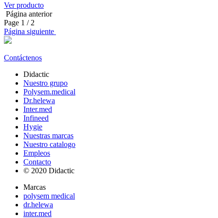
Ver producto
Página anterior
Page
1
/ 2
Página siguiente
Contáctenos
Didactic
Nuestro grupo
Polysem.medical
Dr.helewa
Inter.med
Infineed
Hygie
Nuestras marcas
Nuestro catalogo
Empleos
Contacto
© 2020 Didactic
Marcas
polysem medical
dr.helewa
inter.med