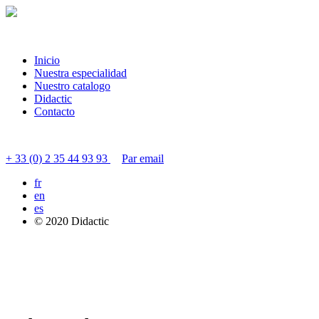
Inicio
Nuestra especialidad
Nuestro catalogo
Didactic
Contacto
Contactar servicio al cliente
+ 33 (0) 2 35 44 93 93
Par email
fr
en
es
© 2020 Didactic