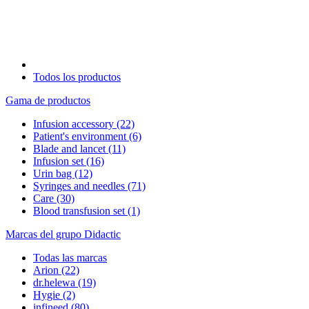
Todos los productos
Gama de productos
Infusion accessory
(22)
Patient's environment
(6)
Blade and lancet
(11)
Infusion set
(16)
Urin bag
(12)
Syringes and needles
(71)
Care
(30)
Blood transfusion set
(1)
Marcas del grupo Didactic
Todas las marcas
Arion
(22)
dr.helewa
(19)
Hygie
(2)
infineed
(80)