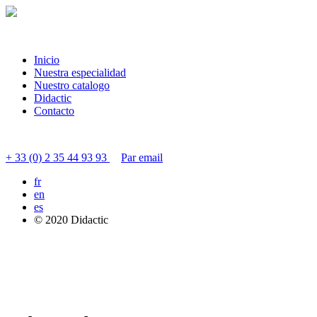
Inicio
Nuestra especialidad
Nuestro catalogo
Didactic
Contacto
Contactar servicio al cliente
+ 33 (0) 2 35 44 93 93
Par email
fr
en
es
© 2020 Didactic