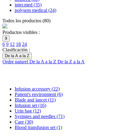
inter.med
(35)
polysem medical
(24)
Todos los productos
(
80
)
Productos visibles :
9
6
9
12
18
24
Clasificación :
De la A a la Z
Ordre naturel
De la A a la Z
De la Z a la A
Infusion accessory
(22)
Patient's environment
(6)
Blade and lancet
(11)
Infusion set
(16)
Urin bag
(12)
Syringes and needles
(71)
Care
(30)
Blood transfusion set
(1)