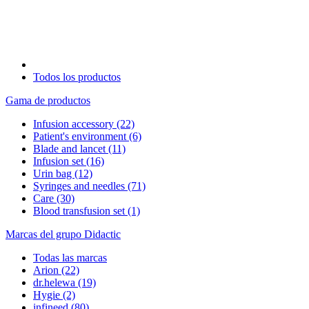
Todos los productos
Gama de productos
Infusion accessory
(22)
Patient's environment
(6)
Blade and lancet
(11)
Infusion set
(16)
Urin bag
(12)
Syringes and needles
(71)
Care
(30)
Blood transfusion set
(1)
Marcas del grupo Didactic
Todas las marcas
Arion
(22)
dr.helewa
(19)
Hygie
(2)
infineed
(80)