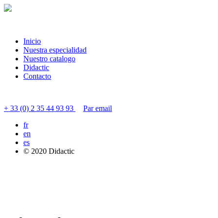
Inicio
Nuestra especialidad
Nuestro catalogo
Didactic
Contacto
Contactar servicio al cliente
+ 33 (0) 2 35 44 93 93
Par email
fr
en
es
© 2020 Didactic