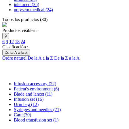
inter.med
(35)
polysem medical
(24)
Todos los productos
(
80
)
Productos visibles :
9
6
9
12
18
24
Clasificación :
De la A a la Z
Ordre naturel
De la A a la Z
De la Z a la A
Infusion accessory
(22)
Patient's environment
(6)
Blade and lancet
(11)
Infusion set
(16)
Urin bag
(12)
Syringes and needles
(71)
Care
(30)
Blood transfusion set
(1)