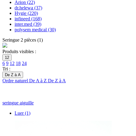
Arion
(22)
dr.helewa
(37)
Hygie
(220)
infineed
(168)
inter.med
(39)
polysem medical
(30)
Seringue 2 pièces
(
1
)
Produits visibles :
12
6
9
12
18
24
Tri :
De Z à A
Ordre naturel
De A à Z
De Z à A
seringue aiguille
Luer
(1)