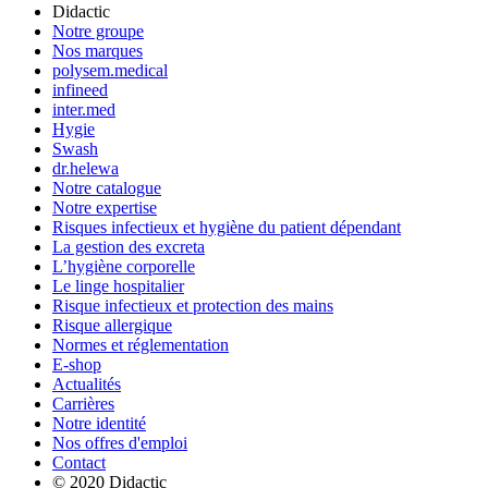
Didactic
Notre groupe
Nos marques
polysem.medical
infineed
inter.med
Hygie
Swash
dr.helewa
Notre catalogue
Notre expertise
Risques infectieux et hygiène du patient dépendant
La gestion des excreta
L’hygiène corporelle
Le linge hospitalier
Risque infectieux et protection des mains
Risque allergique
Normes et réglementation
E-shop
Actualités
Carrières
Notre identité
Nos offres d'emploi
Contact
© 2020 Didactic