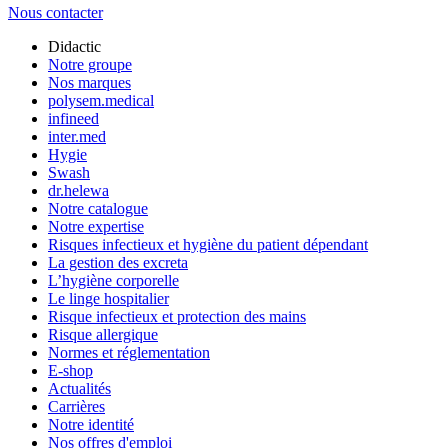
Nous contacter
Didactic
Notre groupe
Nos marques
polysem.medical
infineed
inter.med
Hygie
Swash
dr.helewa
Notre catalogue
Notre expertise
Risques infectieux et hygiène du patient dépendant
La gestion des excreta
L’hygiène corporelle
Le linge hospitalier
Risque infectieux et protection des mains
Risque allergique
Normes et réglementation
E-shop
Actualités
Carrières
Notre identité
Nos offres d'emploi