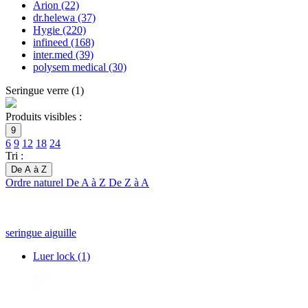
Arion
(22)
dr.helewa
(37)
Hygie
(220)
infineed
(168)
inter.med
(39)
polysem medical
(30)
Seringue verre
(
1
)
Produits visibles :
9
6
9
12
18
24
Tri :
De A à Z
Ordre naturel
De A à Z
De Z à A
seringue aiguille
Luer lock
(1)