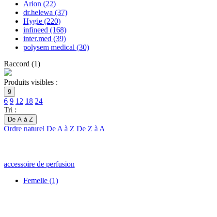
Arion
(22)
dr.helewa
(37)
Hygie
(220)
infineed
(168)
inter.med
(39)
polysem medical
(30)
Raccord
(
1
)
Produits visibles :
9
6
9
12
18
24
Tri :
De A à Z
Ordre naturel
De A à Z
De Z à A
accessoire de perfusion
Femelle
(1)