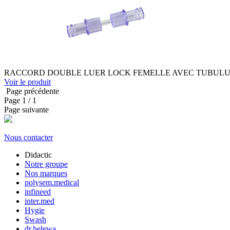
RACCORD DOUBLE LUER LOCK FEMELLE AVEC TUBULURE
Voir le produit
Page précédente
Page
1
/ 1
Page suivante
Nous contacter
Didactic
Notre groupe
Nos marques
polysem.medical
infineed
inter.med
Hygie
Swash
dr.helewa