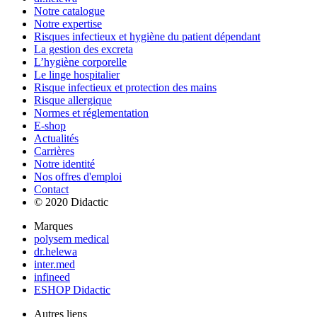
Notre catalogue
Notre expertise
Risques infectieux et hygiène du patient dépendant
La gestion des excreta
L’hygiène corporelle
Le linge hospitalier
Risque infectieux et protection des mains
Risque allergique
Normes et réglementation
E-shop
Actualités
Carrières
Notre identité
Nos offres d'emploi
Contact
© 2020 Didactic
Marques
polysem medical
dr.helewa
inter.med
infineed
ESHOP Didactic
Autres liens