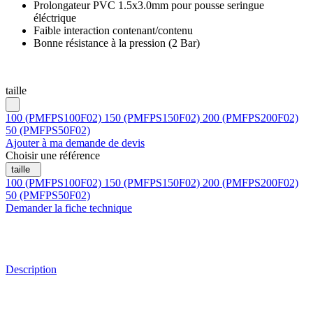
Prolongateur PVC 1.5x3.0mm pour pousse seringue
éléctrique
Faible interaction contenant/contenu
Bonne résistance à la pression (2 Bar)
taille
100 (PMFPS100F02)
150 (PMFPS150F02)
200 (PMFPS200F02)
50 (PMFPS50F02)
Ajouter à ma demande de devis
Choisir une référence
taille
100 (PMFPS100F02)
150 (PMFPS150F02)
200 (PMFPS200F02)
50 (PMFPS50F02)
Demander la fiche technique
Description