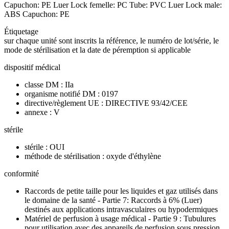
Capuchon: PE Luer Lock femelle: PC Tube: PVC Luer Lock male:
ABS Capuchon: PE
Étiquetage
sur chaque unité sont inscrits la référence, le numéro de lot/série, le
mode de stérilisation et la date de péremption si applicable
dispositif médical
classe DM : IIa
organisme notifié DM : 0197
directive/règlement UE : DIRECTIVE 93/42/CEE
annexe : V
stérile
stérile : OUI
méthode de stérilisation : oxyde d'éthylène
conformité
Raccords de petite taille pour les liquides et gaz utilisés dans
le domaine de la santé - Partie 7: Raccords à 6% (Luer)
destinés aux applications intravasculaires ou hypodermiques
Matériel de perfusion à usage médical - Partie 9 : Tubulures
pour utilisation avec des appareils de perfusion sous pression