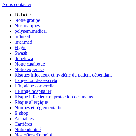
Nous contacter
Didactic
Notre groupe
Nos marques
polysem.medical
infineed
inter.med
Hygie
Swash
dr.helewa
Notre catalogue
Notre expertise
Risques infectieux et hygiène du patient dépendant
La gestion des excreta
L’hygiène corporelle
Le linge hospitalier
Risque infectieux et protection des mains
Risque allergique
Normes et réglementation
E-shop
Actualités
Carrières
Notre identité
Nos offres d'emploi