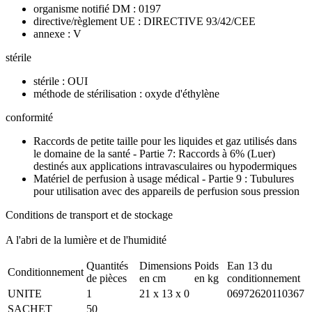
organisme notifié DM : 0197
directive/règlement UE : DIRECTIVE 93/42/CEE
annexe : V
stérile
stérile : OUI
méthode de stérilisation : oxyde d'éthylène
conformité
Raccords de petite taille pour les liquides et gaz utilisés dans
le domaine de la santé - Partie 7: Raccords à 6% (Luer)
destinés aux applications intravasculaires ou hypodermiques
Matériel de perfusion à usage médical - Partie 9 : Tubulures
pour utilisation avec des appareils de perfusion sous pression
Conditions de transport et de stockage
A l'abri de la lumière et de l'humidité
Quantités
Dimensions
Poids
Ean 13 du
Conditionnement
de pièces
en cm
en kg
conditionnement
UNITE
1
21 x 13 x 0
06972620110367
SACHET
50