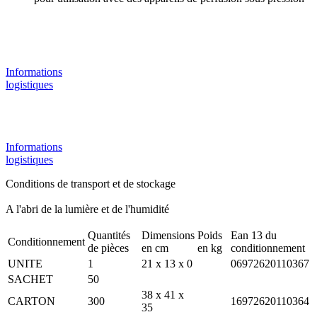
Informations
logistiques
Informations
logistiques
Conditions de transport et de stockage
A l'abri de la lumière et de l'humidité
Quantités
Dimensions
Poids
Ean 13 du
Conditionnement
de pièces
en cm
en kg
conditionnement
UNITE
1
21 x 13 x 0
06972620110367
SACHET
50
38 x 41 x
CARTON
300
16972620110364
35