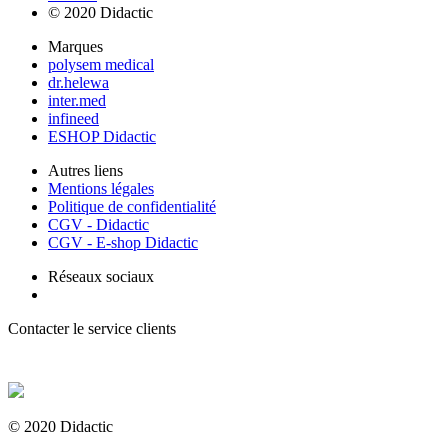
© 2020 Didactic
Marques
polysem medical
dr.helewa
inter.med
infineed
ESHOP Didactic
Autres liens
Mentions légales
Politique de confidentialité
CGV - Didactic
CGV - E-shop Didactic
Réseaux sociaux
Contacter le service clients
+ 33 (0) 2 35 44 93 93
© 2020 Didactic