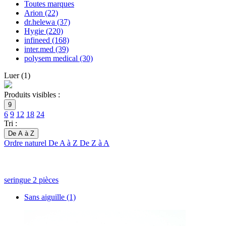
Toutes marques
Arion
(22)
dr.helewa
(37)
Hygie
(220)
infineed
(168)
inter.med
(39)
polysem medical
(30)
Luer
(
1
)
Produits visibles :
9
6
9
12
18
24
Tri :
De A à Z
Ordre naturel
De A à Z
De Z à A
seringue 2 pièces
Sans aiguille
(1)