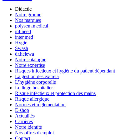
Didactic
Notre groupe
Nos marques
polysem.medical
infineed
inter.med
Hygie
Swash
dr.helewa
Notre catalogue
Notre expertise
Risques infectieux et hygiène du patient dépendant
La gestion des excreta
L’hygiène corporelle
Le linge hospitalier
Risque infectieux et protection des mains
Risque allergique
Normes et réglementation
E-shop
Actualités
Carrières
Notre identité
Nos offres d'emploi
Contact